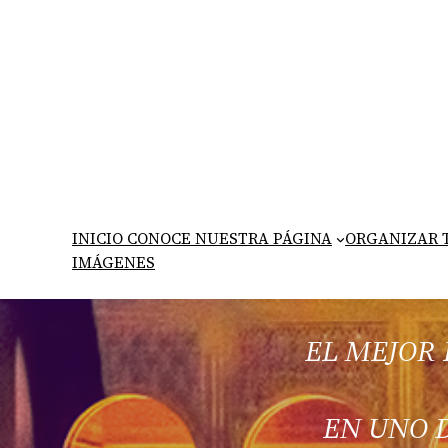
Saltar
al
contenido
INICIO CONOCE NUESTRA PÁGINA
ORGANIZAR T
IMÁGENES
EL MEJOR
EN UNO D