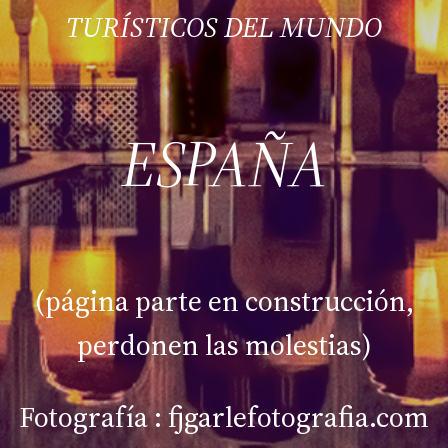
TURÍSTICOS DEL MUNDO
ESPAÑA
(página parte en construcción,
perdonen las molestias)
Fotografía : fjgarlefotografia.com