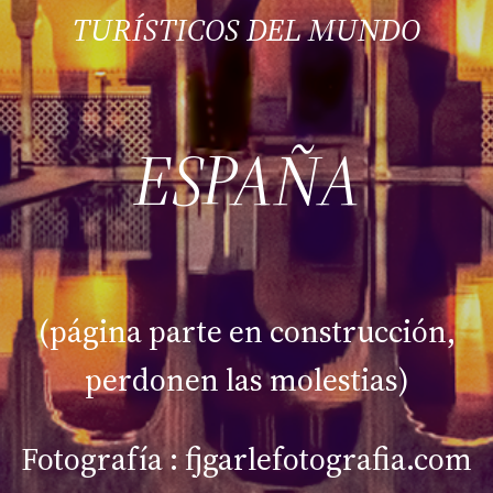
TURÍSTICOS DEL MUNDO
ESPAÑA
(página parte en construcción,
perdonen las molestias)
Fotografía : fjgarlefotografia.com