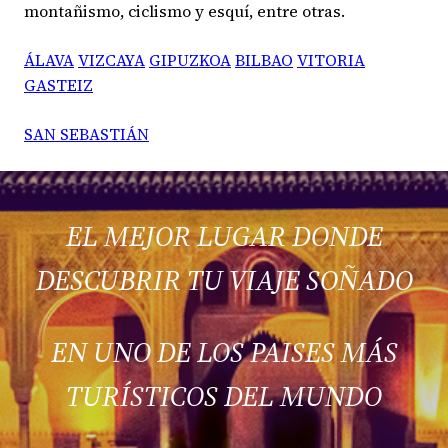
montañismo, ciclismo y esquí, entre otras.
ÁLAVA
VIZCAYA
GIPUZKOA
BILBAO
VITORIA
GASTEIZ
SAN SEBASTIÁN
EL MEJOR LUGAR DONDE
DESCUBRIR TU VIAJE SOÑADO
EN UNO DE LOS PAISES MÁS
TURÍSTICOS DEL MUNDO