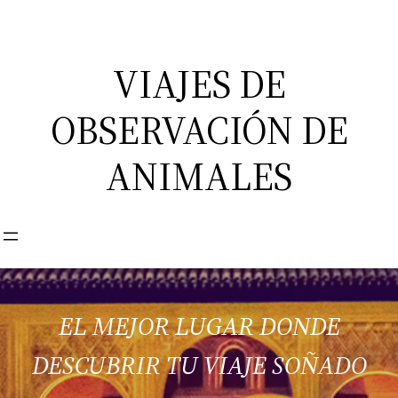
Saltar
al
contenido
VIAJES DE
OBSERVACIÓN DE
ANIMALES
EL MEJOR LUGAR DONDE
DESCUBRIR TU VIAJE SOÑADO