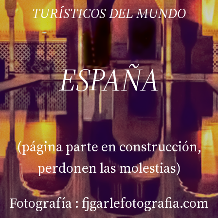
TURÍSTICOS DEL MUNDO
ESPAÑA
(página parte en construcción,
perdonen las molestias)
Fotografía : fjgarlefotografia.com