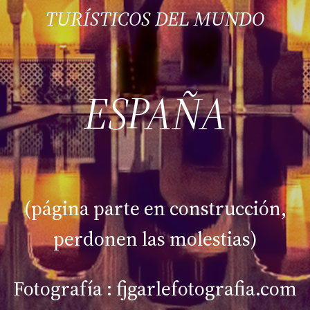
TURÍSTICOS DEL MUNDO
ESPAÑA
(página parte en construcción,
perdonen las molestias)
Fotografía : fjgarlefotografia.com