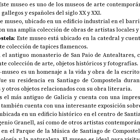
 Este museo es uno de los museos de arte contemporá
gallegos y españoles del siglo XX y XXI.
te museo, ubicado en un edificio industrial en el barr
n una amplia colección de obras de artistas locales y
stela
: Este museo está ubicado en la catedral y cuent
te colección de tapices flamencos.
 el antiguo monasterio de San Paio de Antealtares, c
te colección de arte, objetos históricos y fotografías.
a-museo es un homenaje a la vida y obra de la escritor
 fue su residencia en Santiago de Compostela dura
y otros objetos relacionados con su obra literaria.
s el más antiguo de Galicia y cuenta con una impres
o también cuenta con una interesante exposición sobre 
 ubicada en un edificio histórico en el centro de Sa
ugenio Granell, así como de otros artistas contemporá
 en el Parque de la Música de Santiago de Composte
cnología y la naturaleza. El museo es ideal para visi