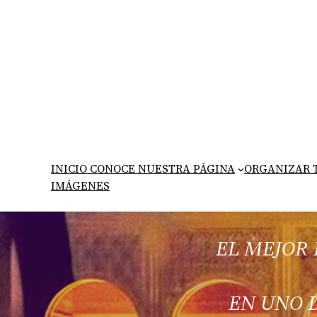
Saltar
al
contenido
INICIO CONOCE NUESTRA PÁGINA
ORGANIZAR T
IMÁGENES
EL MEJOR
EN UNO D