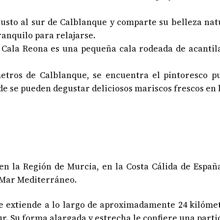
 justo al sur de Calblanque y comparte su belleza na
ranquilo para relajarse.
 Cala Reona es una pequeña cala rodeada de acantila
tros de Calblanque, se encuentra el pintoresco pu
e se pueden degustar deliciosos mariscos frescos en l
 la Región de Murcia, en la Costa Cálida de España
l Mar Mediterráneo.
 extiende a lo largo de aproximadamente 24 kilóme
ur. Su forma alargada y estrecha le confiere una part