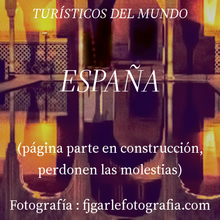
TURÍSTICOS DEL MUNDO
ESPAÑA
(página parte en construcción,
perdonen las molestias)
Fotografía : fjgarlefotografia.com